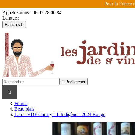
Pour la France m
Appelez-nous :
06 07 28 06 84
Langue :
Français

Français
English

Se connecter
shopping_cart
Panier
(0)


Rechercher
LES VIGNERONS
LES COULEURS
LES R
France
Beaujolais
Lam - VDF Gamay " L'Indigène " 2023 Rouge