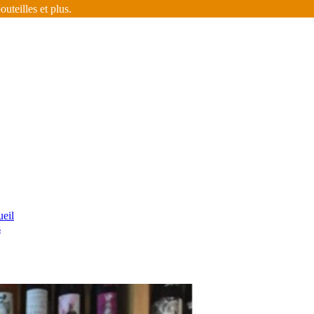
uteilles et plus.
eil
s