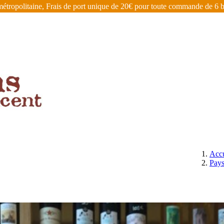
étropolitaine, Frais de port unique de 20€ pour toute commande de 6 bo
ÉGIONS
BIÈRES, CIDRES, EAUX DE VIE ET AUTRES
Accu
Pay