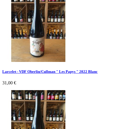
Larcelet - VDF Oberlin/Cullman " Les Papys " 2022 Blanc
Prix
31,00 €