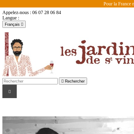
Pour la France m
Appelez-nous :
06 07 28 06 84
Langue :
Français

Français
English

Se connecter
shopping_cart
Panier
(0)


Rechercher
LES VIGNERONS
LES COULEURS
LES R