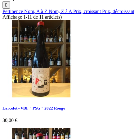

Pertinence
Nom, A à Z
Nom, Z à A
Prix, croissant
Prix, décroissant
Affichage 1-11 de 11 article(s)
Larcelet - VDF " PSG " 2022 Rouge
Prix
30,00 €