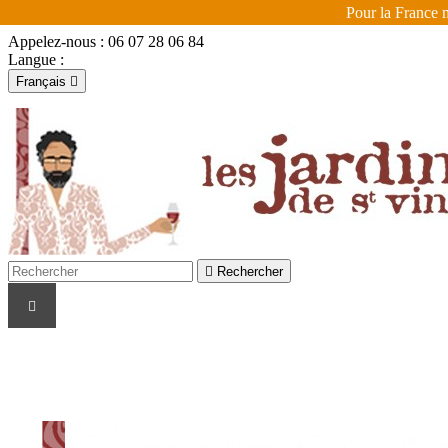
Pour la France m
Appelez-nous :
06 07 28 06 84
Langue :
Français

Français
English

Se connecter
shopping_cart
Panier
(0)


Rechercher
LES VIGNERONS
LES COULEURS
LES R