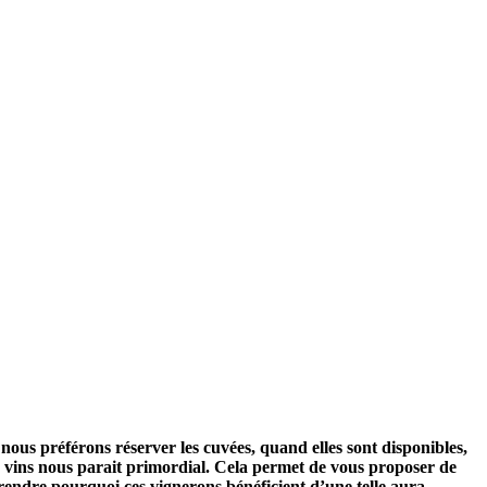
nous préférons réserver les cuvées, quand elles sont disponibles,
es vins nous parait primordial. Cela permet de vous proposer de
rendre pourquoi ces vignerons bénéficient d’une telle aura.