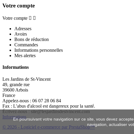
Votre compte
Votre compte


Adresses
Avoirs
Bons de réduction
Commandes
Informations personnelles
Mes alertes
Informations
Les Jardins de St-Vincent
49, grande rue
39600 Arbois
France
Appelez-nous :
06 07 28 06 84
Fax :
L'abus d'alcool est dangereux pour la santé.
Écrivez-nous :
site@lesjardinsdestvincent.com
Informations
En poursuivant votre navigation sur ce site, vous devez accepter l
navigation, actualiser vo
© 2026 - Logiciel e-commerce par PrestaShop™