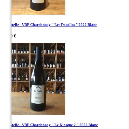
La Patelle - VDF Chardonnay " Les Douelles " 2022 Blanc
Prix
29,00 €
La Patelle - VDF Chardonnay " Le Kiosque 2 " 2022 Blanc