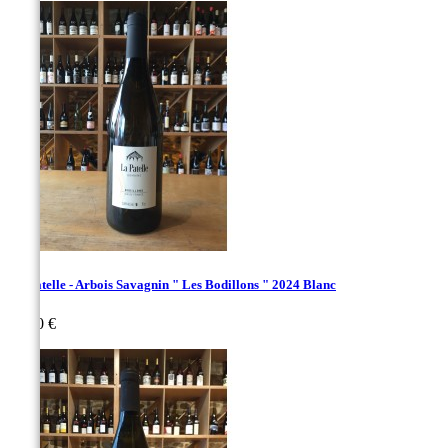
La Patelle - Arbois Savagnin " Les Bodillons " 2024 Blanc
Prix
29,00 €