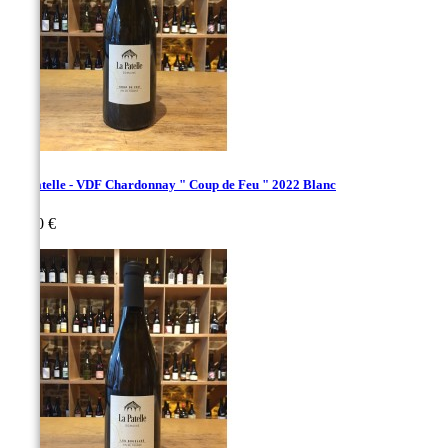
La Patelle - VDF Chardonnay " Coup de Feu " 2022 Blanc
Prix
29,00 €