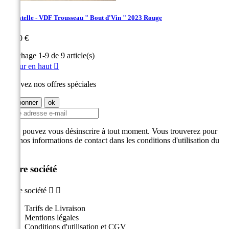
La Patelle - VDF Trousseau " Bout d'Vin " 2023 Rouge
Prix
25,00 €
Affichage 1-9 de 9 article(s)
Retour en haut

Recevez nos offres spéciales
Vous pouvez vous désinscrire à tout moment. Vous trouverez pour
cela nos informations de contact dans les conditions d'utilisation du
site.
Notre société
Notre société


Tarifs de Livraison
Mentions légales
Conditions d'utilisation et CGV