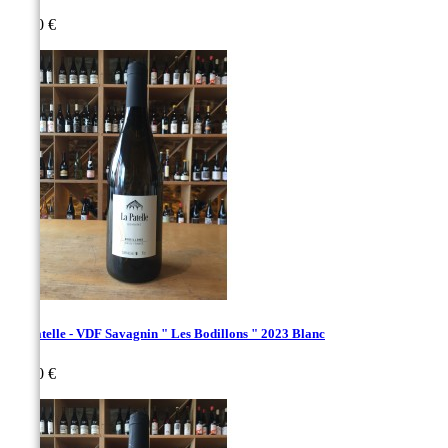
Prix
29,00 €
La Patelle - VDF Savagnin " Les Bodillons " 2023 Blanc
Prix
29,00 €