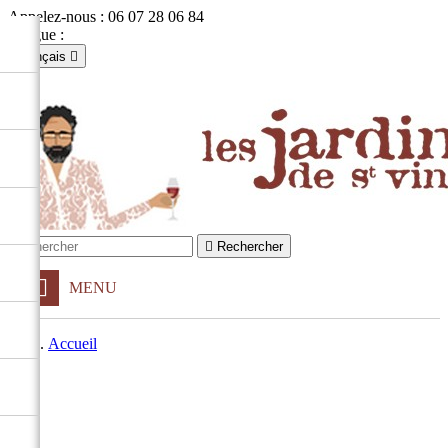
Appelez-nous :
06 07 28 06 84
Langue :
Français

Français
English

Se connecter
shopping_cart
Panier
(0)


Rechercher
MENU
Accueil