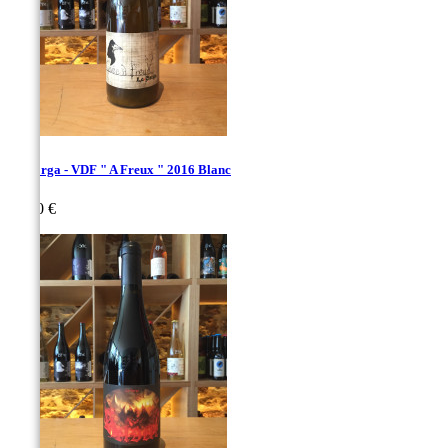
La Sorga - VDF " A Freux " 2016 Blanc
Prix
22,00 €