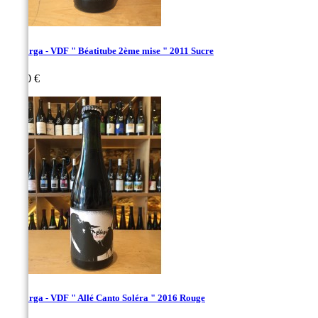
La Sorga - VDF " Béatitube 2ème mise " 2011 Sucre
Prix
70,00 €
La Sorga - VDF " Allé Canto Soléra " 2016 Rouge