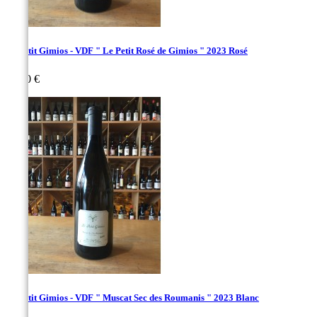
Le Petit Gimios - VDF " Le Petit Rosé de Gimios " 2023 Rosé
Prix
26,00 €
Le Petit Gimios - VDF " Muscat Sec des Roumanis " 2023 Blanc