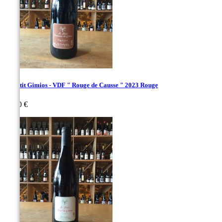
Le Petit Gimios - VDF " Rouge de Causse " 2023 Rouge
Prix
31,00 €