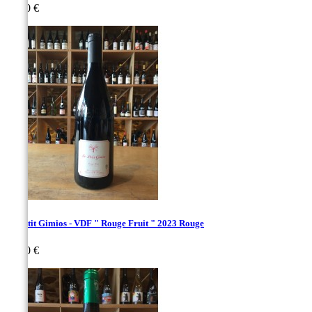
Prix
26,00 €
Le Petit Gimios - VDF " Rouge Fruit " 2023 Rouge
Prix
26,00 €