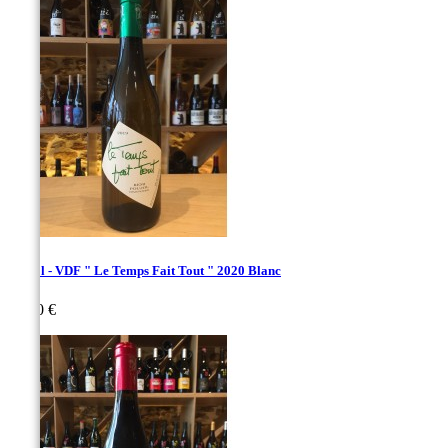
Poujol - VDF " Le Temps Fait Tout " 2020 Blanc
Prix
17,00 €