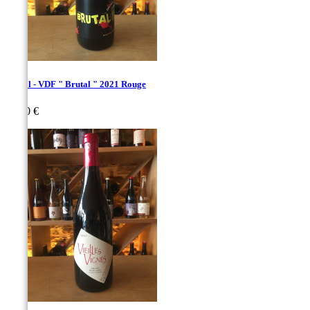
Poujol - VDF " Brutal " 2021 Rouge
Prix
19,00 €