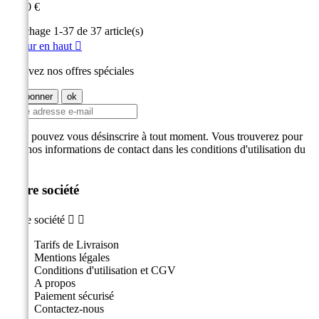
Prix
70,00 €
Affichage 1-37 de 37 article(s)
Retour en haut

Recevez nos offres spéciales
Vous pouvez vous désinscrire à tout moment. Vous trouverez pour
cela nos informations de contact dans les conditions d'utilisation du
site.
Notre société
Notre société


Tarifs de Livraison
Mentions légales
Conditions d'utilisation et CGV
A propos
Paiement sécurisé
Contactez-nous