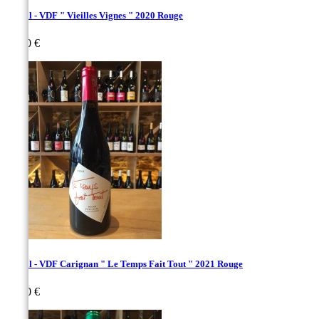
Poujol - VDF " Vieilles Vignes " 2020 Rouge
Prix
26,00 €
Poujol - VDF Carignan " Le Temps Fait Tout " 2021 Rouge
Prix
17,00 €