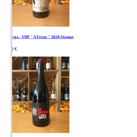
La Sorga - VDF " A Freux " 2020 Orange
Prix
22,00 €