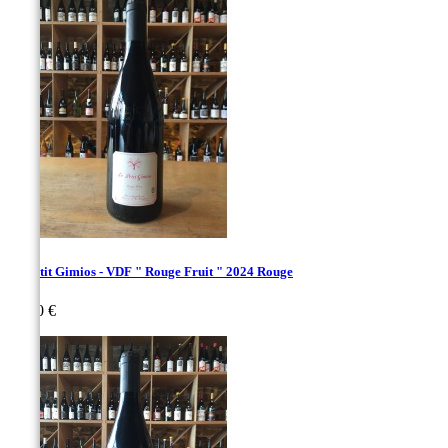
Le Petit Gimios - VDF " Rouge Fruit " 2024 Rouge
Prix
31,00 €