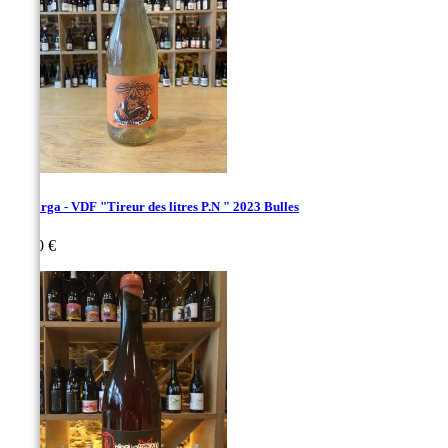
La Sorga - VDF "Tireur des litres P.N " 2023 Bulles
Prix
18,00 €