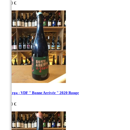
Prix
60,00 €
La Sorga - VDF " Bonne Arrivée " 2020 Rouge
Prix
24,00 €