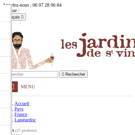
Appelez-nous :
06 07 28 06 84
Langue :
Français

Français
English

Se connecter
shopping_cart
Panier
(0)


Rechercher
MENU
Accueil
Pays
France
Languedoc
Filtres
(37 produits)