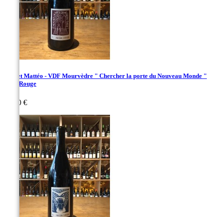
Vachet Mattéo - VDF Mourvèdre " Chercher la porte du Nouveau Monde "
2023 Rouge
Prix
30,00 €