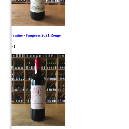
Clos Fantine - Faugères 2021 Rouge
Prix
19,00 €