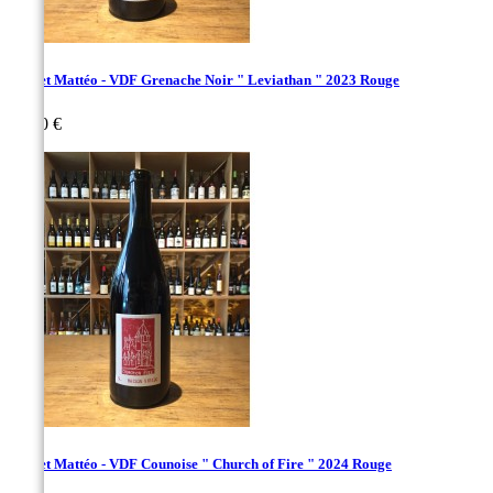
Vachet Mattéo - VDF Grenache Noir " Leviathan " 2023 Rouge
Prix
30,00 €
Vachet Mattéo - VDF Counoise " Church of Fire " 2024 Rouge