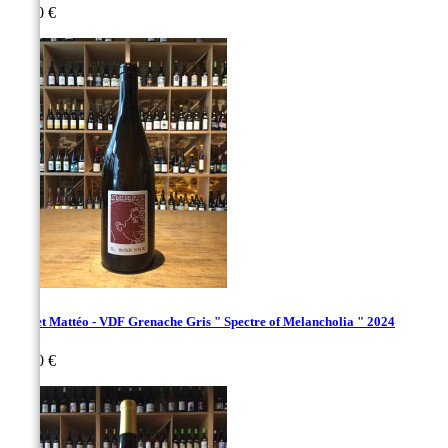
Prix
25,00 €
Vachet Mattéo - VDF Grenache Gris " Spectre of Melancholia " 2024
Prix
25,00 €