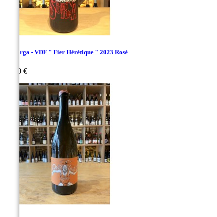
La Sorga - VDF " Fier Hérétique " 2023 Rosé
Prix
24,00 €