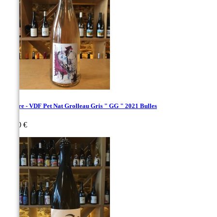
Deflore - VDF Pet Nat Grolleau Gris " GG " 2021 Bulles
Prix
30,00 €