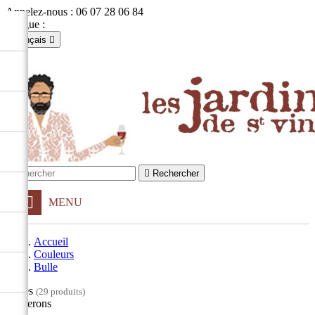
Appelez-nous :
06 07 28 06 84
Langue :
Français

Français
English

Se connecter
shopping_cart
Panier
(0)


Rechercher
MENU
Accueil
Couleurs
Bulle
Filtres
(29 produits)
Vignerons