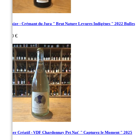
Touraize - Crémant du Jura " Brut Nature Levures Indigènes " 2022 Bulles
Prix
29,00 €
L'Ether Créatif - VDF Chardonnay Pet Nat' " Capturez le Moment " 2025
Bulle