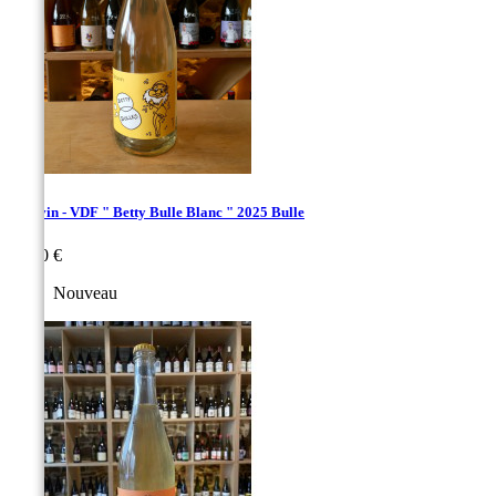
Octavin - VDF " Betty Bulle Blanc " 2025 Bulle
Prix
24,00 €
Nouveau