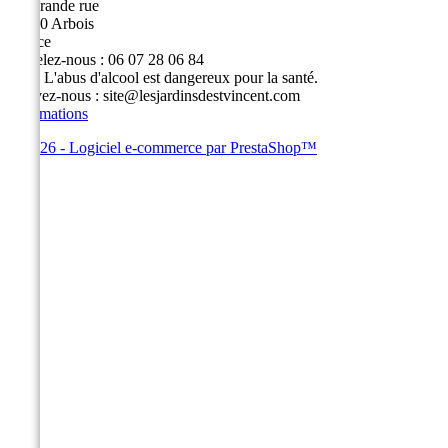
49, grande rue
39600 Arbois
France
Appelez-nous :
06 07 28 06 84
Fax :
L'abus d'alcool est dangereux pour la santé.
Écrivez-nous :
site@lesjardinsdestvincent.com
Informations
© 2026 - Logiciel e-commerce par PrestaShop™