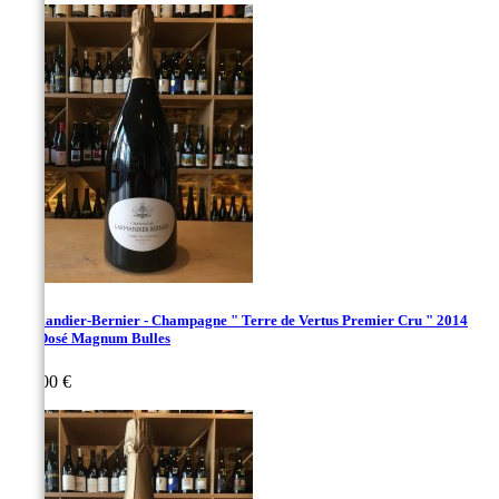
Larmandier-Bernier - Champagne " Terre de Vertus Premier Cru " 2014
Non Dosé Magnum Bulles
Prix
174,00 €