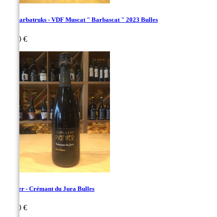
Les Barbatruks - VDF Muscat " Barbascat " 2023 Bulles
Prix
18,00 €
Pignier - Crémant du Jura Bulles
Prix
24,00 €