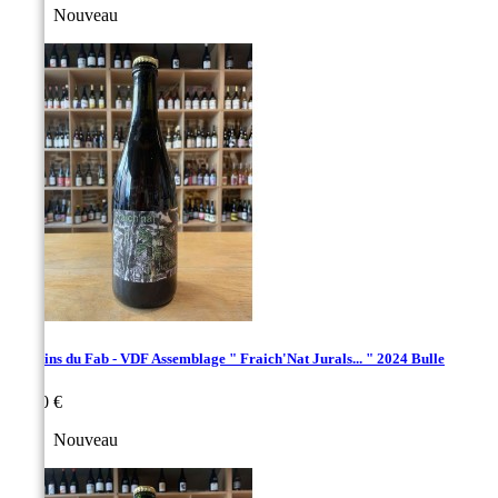
Nouveau
Les Vins du Fab - VDF Assemblage " Fraich'Nat Jurals... " 2024 Bulle
Prix
33,00 €
Nouveau