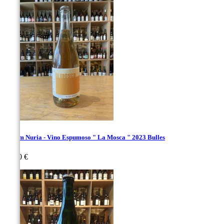
Renom Nuria - Vino Espumoso " La Mosca " 2023 Bulles
Prix
30,00 €