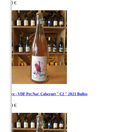
Prix
30,00 €
Deflore - VDF Pet Nat' Cabernet " C2 " 2021 Bulles
Prix
30,00 €