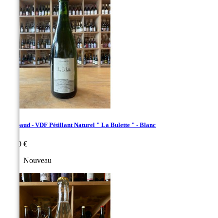
Thiebaud - VDF Pétillant Naturel " La Bulette " - Blanc
Prix
21,00 €
Nouveau