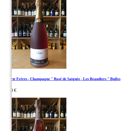
Laherte Frères - Champagne " Rosé de Saignée - Les Beaudiers " Bulles
Prix
76,00 €