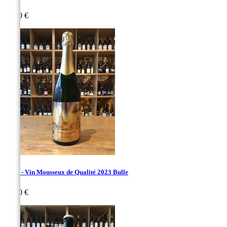
Prix
24,00 €
Villet - Vin Mousseux de Qualité 2023 Bulle
Prix
24,00 €