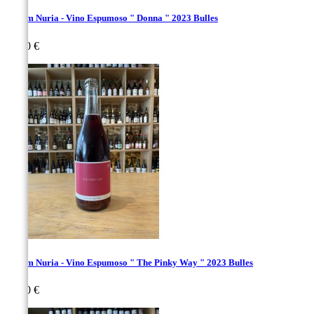
Renom Nuria - Vino Espumoso " Donna " 2023 Bulles
Prix
30,00 €
Renom Nuria - Vino Espumoso " The Pinky Way " 2023 Bulles
Prix
24,00 €