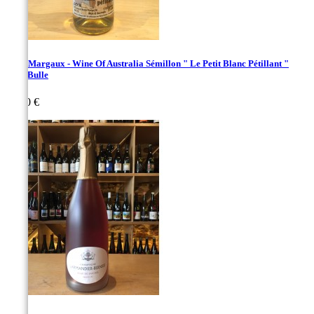
Lucy Margaux - Wine Of Australia Sémillon " Le Petit Blanc Pétillant "
2020 Bulle
Prix
32,00 €