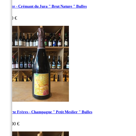
Pignier - Crémant du Jura " Brut Nature " Bulles
Prix
24,00 €
Laherte Frères - Champagne " Petit Meslier " Bulles
Prix
112,00 €