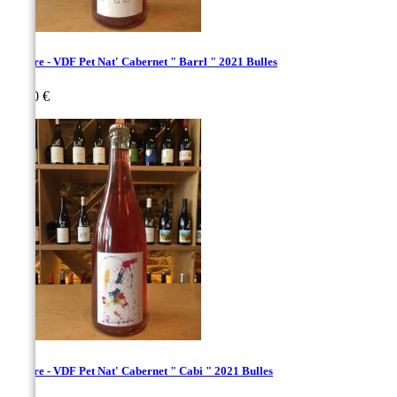
Deflore - VDF Pet Nat' Cabernet " Barrl " 2021 Bulles
Prix
30,00 €
Deflore - VDF Pet Nat' Cabernet " Cabi " 2021 Bulles