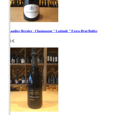
Larmandier-Bernier - Champagne " Latitude " Extra-Brut Bulles
Prix
54,00 €