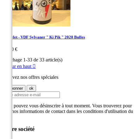
Larcelet - VDF Sylvaner " Ki Pik " 2020 Bulles
Prix
26,00 €
Affichage 1-33 de 33 article(s)
Retour en haut

Recevez nos offres spéciales
Vous pouvez vous désinscrire à tout moment. Vous trouverez pour
cela nos informations de contact dans les conditions d'utilisation du
site.
Notre société