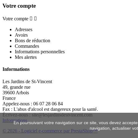
Votre compte
Votre compte


Adresses
Avoirs
Bons de réduction
Commandes
Informations personnelles
Mes alertes
Informations
Les Jardins de St-Vincent
49, grande rue
39600 Arbois
France
Appelez-nous :
06 07 28 06 84
Fax :
L'abus d'alcool est dangereux pour la santé.
Écrivez-nous :
site@lesjardinsdestvincent.com
Informations
En poursuivant votre navigation sur ce site, vous devez accepter l
navigation, actualiser vo
© 2026 - Logiciel e-commerce par PrestaShop™