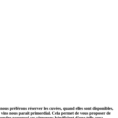
nous préférons réserver les cuvées, quand elles sont disponibles,
es vins nous parait primordial. Cela permet de vous proposer de
rendre pourquoi ces vignerons bénéficient d’une telle aura.