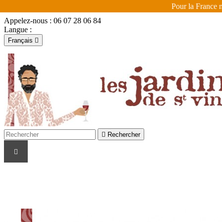
Pour la France m
Appelez-nous :
06 07 28 06 84
Langue :
Français

Français
English

Se connecter
shopping_cart
Panier
(0)


Rechercher
LES VIGNERONS
LES COULEURS
LES R