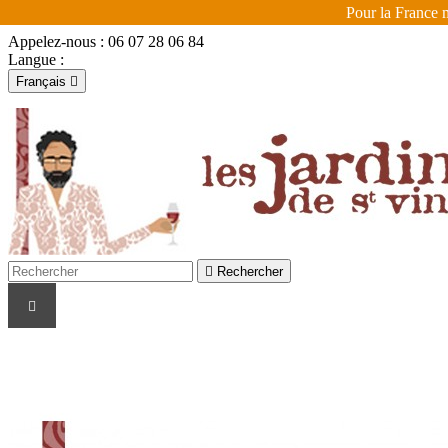
Pour la France m
Appelez-nous :
06 07 28 06 84
Langue :
Français

Français
English

Se connecter
shopping_cart
Panier
(0)


Rechercher
LES VIGNERONS
LES COULEURS
LES R