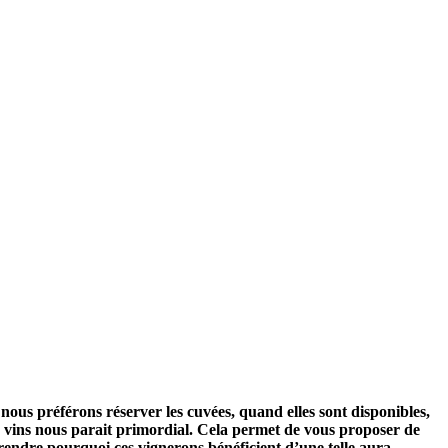
nous préférons réserver les cuvées, quand elles sont disponibles,
es vins nous parait primordial. Cela permet de vous proposer de
rendre pourquoi ces vignerons bénéficient d’une telle aura.