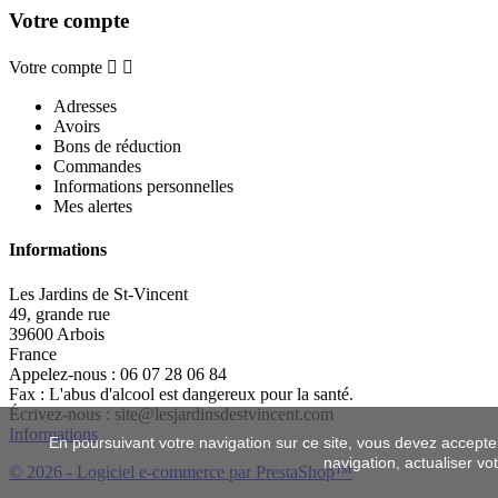
Votre compte
Votre compte


Adresses
Avoirs
Bons de réduction
Commandes
Informations personnelles
Mes alertes
Informations
Les Jardins de St-Vincent
49, grande rue
39600 Arbois
France
Appelez-nous :
06 07 28 06 84
Fax :
L'abus d'alcool est dangereux pour la santé.
Écrivez-nous :
site@lesjardinsdestvincent.com
Informations
En poursuivant votre navigation sur ce site, vous devez accepter l
navigation, actualiser vo
© 2026 - Logiciel e-commerce par PrestaShop™