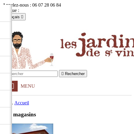
Appelez-nous :
06 07 28 06 84
Langue :
Français

Français
English

Se connecter
shopping_cart
Panier
(0)


Rechercher
MENU
Accueil
Nos magasins