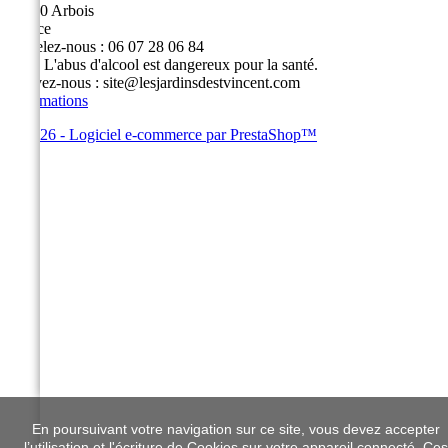
39600 Arbois
France
Appelez-nous :
06 07 28 06 84
Fax :
L'abus d'alcool est dangereux pour la santé.
Écrivez-nous :
site@lesjardinsdestvincent.com
Informations
© 2026 - Logiciel e-commerce par PrestaShop™
En poursuivant votre navigation sur ce site, vous devez accepter
l’utilisation et l'écriture de Cookies sur votre appareil connecté. Ces